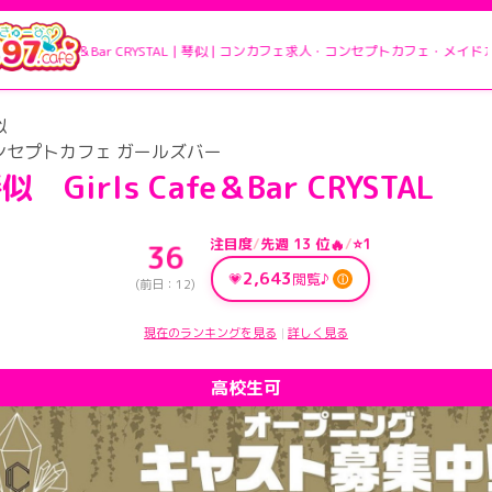
Cafe＆Bar CRYSTAL | 琴似 | コンカフェ求人・コンセプトカフェ・メイドカ
似
ンセプトカフェ ガールズバー
似 Girls Cafe＆Bar CRYSTAL
注目度
/
先週 13 位
🔥
/
⭐1
36
2,643
💗
閲覧♪
ⓘ
(前日：12)
現在のランキングを見る
詳しく見る
｜
高校生可