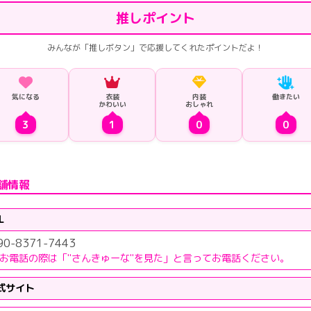
推しポイント
みんなが「推しボタン」で応援してくれたポイントだよ！
気になる
衣装
内装
働きたい
かわいい
おしゃれ
3
1
0
0
舗情報
L
90-8371-7443
お電話の際は「"さんきゅーな"を見た」と言ってお電話ください。
式サイト