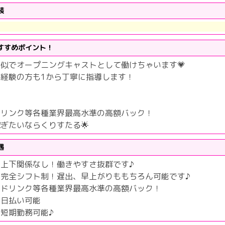
装
すすめポイント！
琴似でオープニングキャストとして働けちゃいます💗
未経験の方も1から丁寧に指導します！
ドリンク等各種業界最高水準の高額バック！
ぎたいならくりすたる🌟
遇
・上下関係なし！働きやすさ抜群です♪
・完全シフト制！遅出、早上がりももちろん可能です♪
・ドリンク等各種業界最高水準の高額バック！
・日払い可能
・短期勤務可能♪