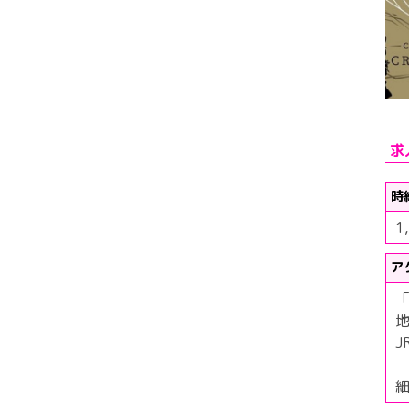
求
時
1
ア
J
細