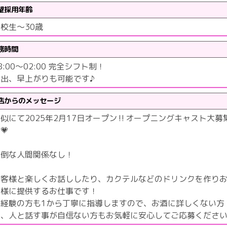
望採用年齢
校生～30歳
務時間
8:00〜02:00 完全シフト制！
遅出、早上がりも可能です♪
店からのメッセージ
似にて2025年2月17日オープン‼︎オープニングキャスト大募
💗
面倒な人間関係なし！
お客様と楽しくお話ししたり、カクテルなどのドリンクを作り
客様に提供するお仕事です！
未経験の方も1から丁寧に指導しますので、お酒に詳しくない方
や、人と話す事が自信ない方もお気軽に安心してご応募ください