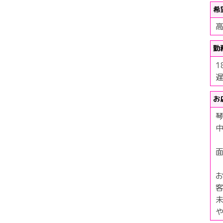
希
高
勤
1
お
琴
中