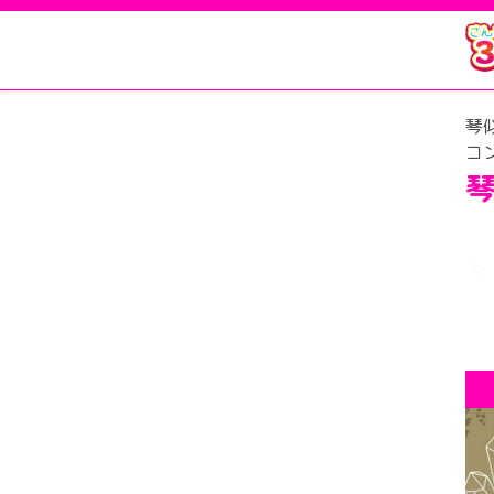
琴似 Girls 
琴
コ
琴