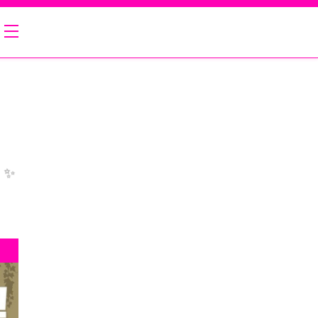
フェ＆バーのバイト・アルバイトお仕事探しなら！｜397（さんきゅーな） 琴似 Girls C