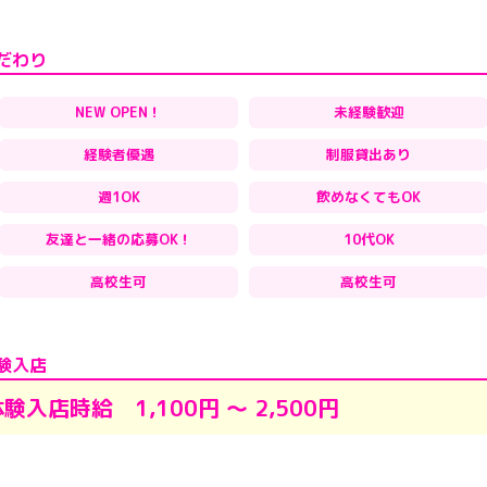
だわり
NEW OPEN！
未経験歓迎
経験者優遇
制服貸出あり
週1OK
飲めなくてもOK
友達と一緒の応募OK！
10代OK
高校生可
高校生可
験入店
験入店時給 1,100円 ～ 2,500円