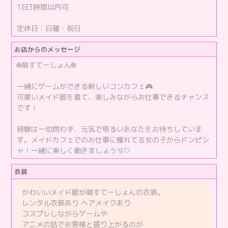
1日3時間以内可
定休日：日曜・祝日
お店からのメッセージ
🌐萌すてーしょん🌐
一緒にゲームができる新しいコンカフェ🎮
可愛いメイド服を着て、楽しみながらお仕事できるチャンス
です！
経験は一切問わず、元気で明るいあなたをお待ちしていま
す。メイドカフェでのお仕事に憧れてる女の子からドンピシ
ャ！一緒に楽しく働きましょう🫧🤍
衣装
かわいいメイド服が萌すてーしょんの衣装。
レンタル衣装あり ヘアメイクあり
コスプレしながらゲームや
アニメの話でお客様と盛り上がるのが