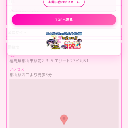
TEL
お問い合わせフォーム
024-953-7280
※お電話の際は「"さんきゅーな"を見た」と言ってお電話くださ
TOPへ戻る
い。
公式サイト
勤務地
住所
福島県郡山市駅前2-3-5 エリート27ビルB1
アクセス
郡山駅西口より徒歩3分