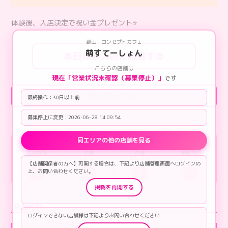
体験後、入店決定で祝い金プレゼント⭐
郡山｜コンセプトカフェ
萌すてーしょん
本日体験入店に応募する
こちらの店舗は
現在「営業状況未確認（募集停止）」
です
推しポイント
最終操作：30日以上前
みんなが「推しボタン」で応援してくれたポイントだよ！
募集停止に変更：2026-06-28 14:09:54
同エリアの他の店舗を見る
気になる
衣装
内装
働きたい
かわいい
おしゃれ
【店舗関係者の方へ】再開する場合は、下記より店舗管理画面へログインの
上、お問い合わせください。
2
0
0
0
掲載を再開する
店舗情報
ログインできない店舗様は下記よりお問い合わせください